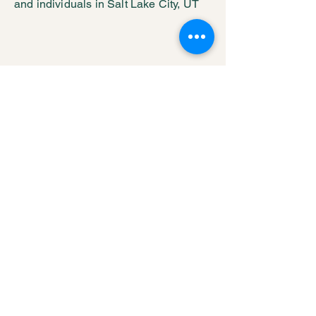
and individuals in Salt Lake City, UT
ENCUÉNT
RENOS
628 N Pugsley St,
Salt Lake City, Utah, 84103