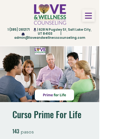
1 (385) 2612171
| 628 N Pugsley St, Salt Lake City,
UT 84103 |
admin@loveandwellnesscounseling.com
Curso Prime For Life
143
143 pasos
pasos